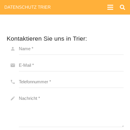
DATENSCHUTZ TRIER
Kontaktieren Sie uns in Trier:
person
Name *
email
E-Mail *
phone
Telefonnummer *
create
Nachricht *