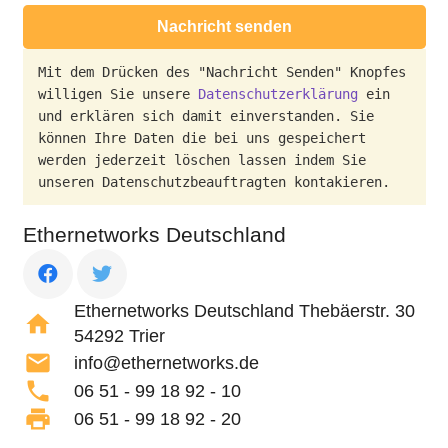
Nachricht senden
Mit dem Drücken des "Nachricht Senden" Knopfes 
willigen Sie unsere 
Datenschutzerklärung
 ein 
und erklären sich damit einverstanden. Sie 
können Ihre Daten die bei uns gespeichert 
werden jederzeit löschen lassen indem Sie 
unseren Datenschutzbeauftragten kontakieren.
Ethernetworks Deutschland
Ethernetworks Deutschland Thebäerstr. 30
home
54292 Trier
mail
info@ethernetworks.de
phone
06 51 - 99 18 92 - 10
print
06 51 - 99 18 92 - 20