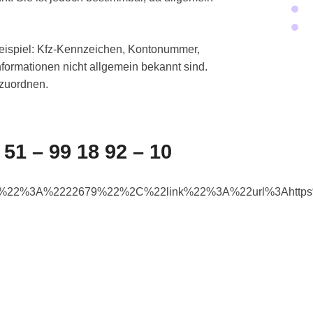
Beispiel: Kfz-Kennzeichen, Kontonummer,
formationen nicht allgemein bekannt sind.
uzuordnen.
 51 – 99 18 92 – 10
e%22%3A%2222679%22%2C%22link%22%3A%22url%3Ahttp